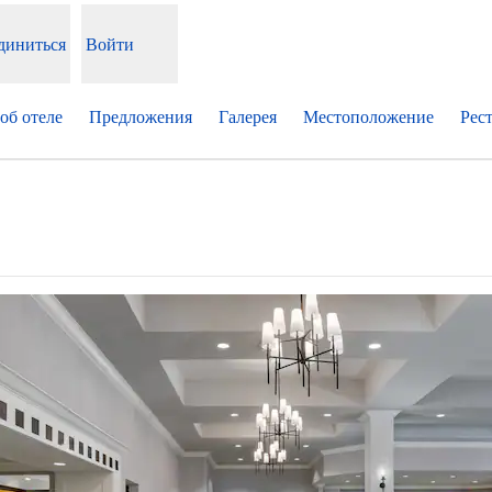
диниться
Войти
об отеле
Предложения
Галерея
Местоположение
Рес
,
Открывается в новой вкладке