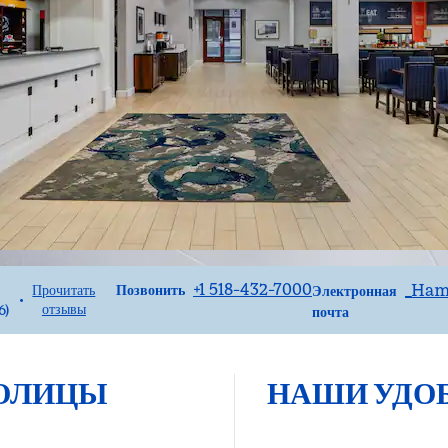
Звоните
Электронная по
+1 518-432-7000
_Ham
Позвонить
Прочитать
Электронная
•
отзывы
6
)
почта
ТОЛИЦЫ
НАШИ УДО