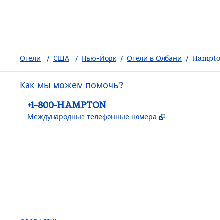
Отели
/
США
/
Нью-Йорк
/
Отели в Олбани
/
Hampton
Как мы можем помочь?
Телефон:
+1-800-HAMPTON
,
Открывается 
Международные телефонные номера
Facebook
x
Instagram
,
открывается в новой вкладке
,
Открывается в новой вкладке
,
открывается в новой вкладке