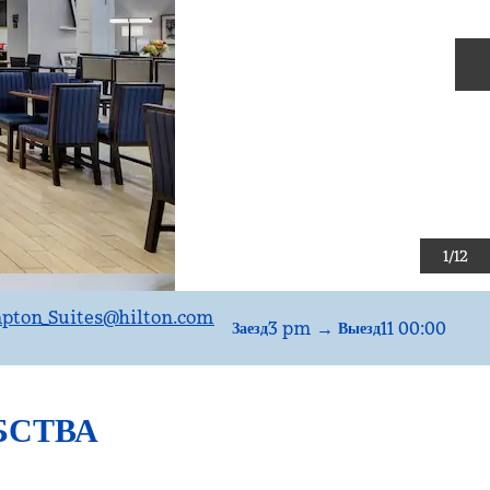
С
1
/
12
чтаALBHS
pton_Suites
@hilton.com
3 pm
→
11 00:00
Заезд
Выезд
БСТВА