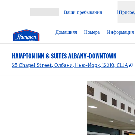
Перейти к содержанию
Ваши пребывания
Присое
Открыть меню
Домашняя
Номера
Информация 
HAMPTON INN & SUITES ALBANY-DOWNTOWN
25 Chapel Street, Олбани, Нью-Йорк, 12210, США