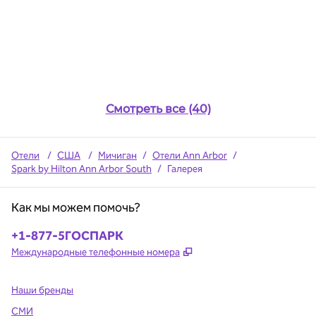
Смотреть все (40)
Отели
/
США
/
Мичиган
/
Отели Ann Arbor
/
Spark by Hilton Ann Arbor South
/
Галерея
Как мы можем помочь?
Телефон:
+1-877-5ГОСПАРК
,
Открывается в новой в
Международные телефонные номера
Наши бренды
СМИ