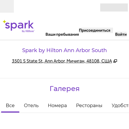
Перейти к содержанию
Открыть
Присоединиться
Ваши пребывания
Войти
Spark by Hilton Ann Arbor South
,
Откр
3501 S State St, Ann Arbor, Мичиган, 48108, США
Галерея
Все
Отель
Номера
Рестораны
Удобст