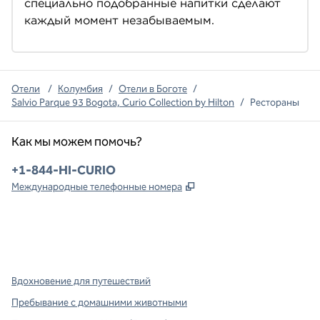
специально подобранные напитки сделают 
каждый момент незабываемым.
Отели
/
Колумбия
/
Отели в Боготе
/
Salvio Parque 93 Bogota, Curio Collection by Hilton
/
Рестораны
Как мы можем помочь?
Телефон:
+1-844-HI-CURIO
,
Открывается в новой в
Международные телефонные номера
x
Facebook
Instagram
,
Открывается в новой вкладке
,
открывается в новой вкладке
,
открывается в новой вкладке
Вдохновение для путешествий
Пребывание с домашними животными