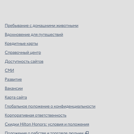
x
Facebook
Instagram
,
Открывается в новой вкладке
,
открывается в новой вкладке
,
открывается в новой вкладке
Пребывание с домашними животными
Вдохновение для путешествий
Кредитные карты
Справочный центр
Доступность сайтов
СМИ
Развитие
Вакансии
Карта сайта
Глобальное положение о конфиденциальности
Корпоративная ответственность
Скидки Hilton Honors: условия и положения
,
Открывается в ново
Положение о рабстве и торговле людьми