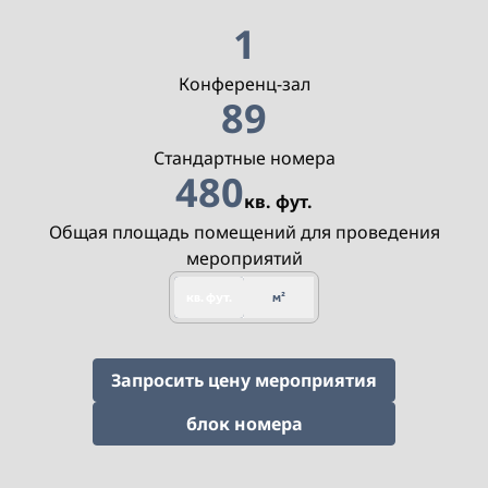
1
Конференц-зал
89
Стандартные номера
480
кв. фут.
кв. фут.
Общая площадь помещений для проведения
мероприятий
кв. фут.
м²
,
открывает
Запросить цену мероприятия
,
открывается новая
блок номера