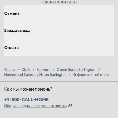
Наши политики
Отмена
Заезд/выезд
Оплата
Отели
/
США
/
Вермонт
/
Отели South Burlington
/
Homewood Suites by Hilton Burlington
/
Информация об отеле
Как мы можем помочь?
Телефон:
+1-800-CALL-HOME
,
Открывается в новой в
Международные телефонные номера