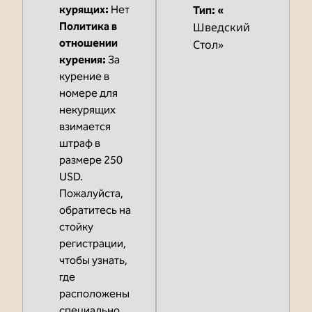
курящих:
Нет
Тип: «
Политика в
Шведский
отношении
Стол»
курения:
За
курение в
номере для
некурящих
взимается
штраф в
размере 250
USD.
Пожалуйста,
обратитесь на
стойку
регистрации,
чтобы узнать,
где
расположены
специально