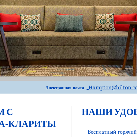
Электронная почтаBURSC
_Hampton
@hilton.
Электронная почта
М С
НАШИ УДО
А-КЛАРИТЫ
Бесплатный горячий