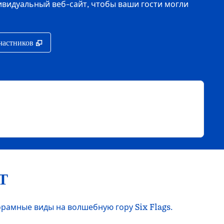
ивидуальный веб-сайт, чтобы ваши гости могли
дке
,
Открывается в новой вкладке
участников
Т
амные виды на волшебную гору Six Flags.