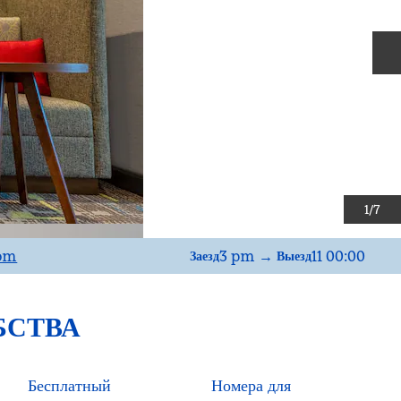
С
1
/
7
com
3 pm
→
11 00:00
Заезд
Выезд
БСТВА
Бесплатный
Номера для