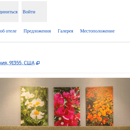
диниться
Войти
об отеле
Предложения
Галерея
Местоположение
,
Открывается в новой вкладке
ия, 91355, США