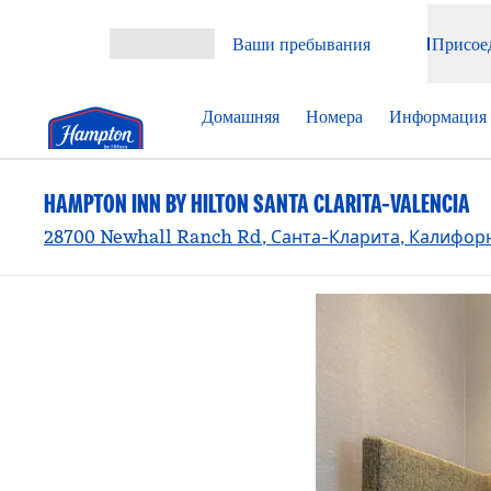
Перейти к содержанию
Ваши пребывания
Присое
Открыть меню
Домашняя
Номера
Информация 
HAMPTON INN BY HILTON SANTA CLARITA-VALENCIA
28700 Newhall Ranch Rd, Санта-Кларита, Калифорн