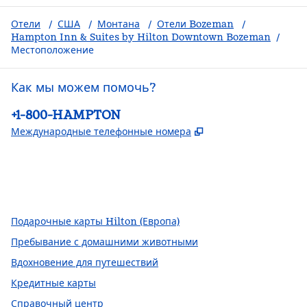
Отели
/
США
/
Монтана
/
Отели Bozeman
/
Hampton Inn & Suites by Hilton Downtown Bozeman
/
Местоположение
Как мы можем помочь?
Телефон:
+1-800-HAMPTON
,
Открывается в но
Международные телефонные номера
Facebook
x
Instagram
,
открывается в новой вкладке
,
Открывается в новой вкладке
,
открывается в новой вкладке
Подарочные карты Hilton (Европа)
Пребывание с домашними животными
Вдохновение для путешествий
Кредитные карты
Справочный центр