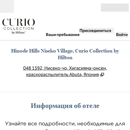
Перейти к содержанию
Открыть
Присоединиться
Ваши пребывания
Войти
Hinode Hills Niseko Village, Curio Collection by
Hilton
,
О
048 1592, Нисеко-чо, Хигасияма-онсен,
краскораспылитель Abuta, Япония
Информация об отеле
Узнайте все подробности, необходимые для