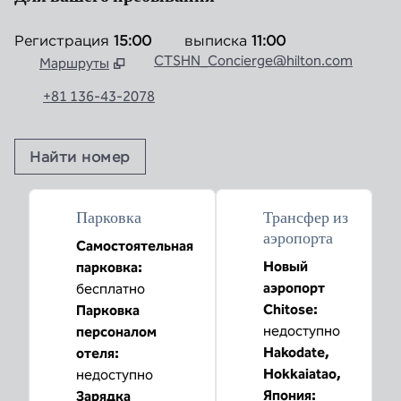
Регистрация
15:00
выписка
11:00
CTSHN_Concierge@hilton.com
Маршруты
,
Открывается новая вкладка
+81 136-43-2078
Найти номер
Парковка
Трансфер из
аэропорта
Самостоятельная
Новый
парковка
:
аэропорт
бесплатно
Chitose
:
Парковка
недоступно
персоналом
Hakodate,
отеля
:
Hokkaiatao,
недоступно
Япония
:
Зарядка