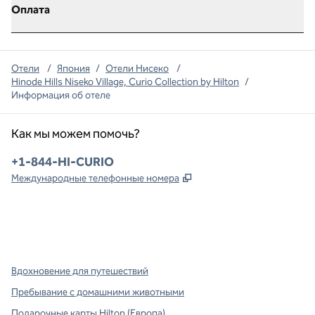
Оплата
Отели
/
Япония
/
Отели Нисеко
/
Hinode Hills Niseko Village, Curio Collection by Hilton
/
Информация об отеле
Как мы можем помочь?
Телефон:
+1-844-HI-CURIO
,
Открывается в новой в
Международные телефонные номера
x
Facebook
Instagram
,
Открывается в новой вкладке
,
открывается в новой вкладке
,
открывается в новой вкладке
Вдохновение для путешествий
Пребывание с домашними животными
Подарочные карты Hilton (Европа)