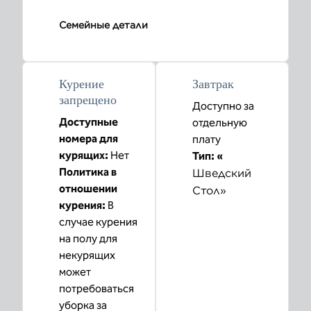
Семейные детали
Курение
Завтрак
запрещено
Доступно за
Доступные
отдельную
номера для
плату
курящих:
Нет
Тип: «
Политика в
Шведский
отношении
Стол»
курения:
В
случае курения
на полу для
некурящих
может
потребоваться
уборка за