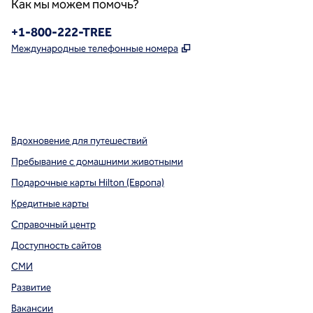
Как мы можем помочь?
Телефон:
+1-800-222-TREE
,
Открывается в новой в
Международные телефонные номера
x
Facebook
Instagram
,
Открывается в новой вкладке
,
открывается в новой вкладке
,
открывается в новой вкладке
Вдохновение для путешествий
Пребывание с домашними животными
Подарочные карты Hilton (Европа)
Кредитные карты
Справочный центр
Доступность сайтов
СМИ
Развитие
Вакансии