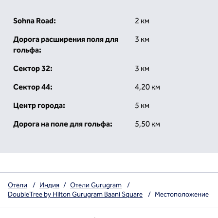
Sohna Road:
2 км
Дорога расширения поля для
3 км
гольфа:
Сектор 32:
3 км
Сектор 44:
4,20 км
Центр города:
5 км
Дорога на поле для гольфа:
5,50 км
Отели
/
Индия
/
Отели Gurugram
/
DoubleTree by Hilton Gurugram Baani Square
/
Местоположение