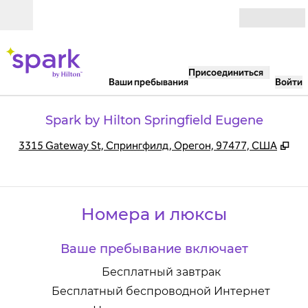
Перейти к содержанию
Открыть
Присоединиться
Ваши пребывания
Войти
Spark by Hilton Springfield Eugene
,
От
3315 Gateway St, Спрингфилд, Орегон, 97477, США
Номера и люксы
Ваше пребывание включает
Бесплатный завтрак
Бесплатный беспроводной Интернет