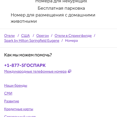
Номера для некурящих
Бесплатная парковка
Номер для размещения с домашними
животными
Отели
/
США
/
Орегон
/
Отели в Спрингфилде
/
Spark by Hilton Springfield Eugene
/
Номера
Как мы можем помочь?
Телефон:
+1-877-5ГОСПАРК
,
Открывается в новой в
Международные телефонные номера
Наши бренды
СМИ
Развитие
Кредитные карты
Справочный центр