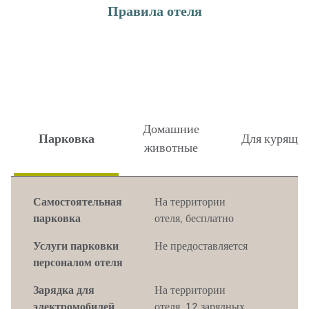
Правила отеля
Домашние
Парковка
Для курящи
животные
Самостоятельная
На территории
парковка
отеля
,
бесплатно
Услуги парковки
Не предоставляется
персоналом отеля
Зарядка для
На территории
электромобилей
отеля, 12 зарядных