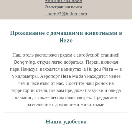
+86 530 761 8888
Электронная почтаHZADM
Электронная почта
_home2
@hilton.com
Проживание с домашними животными в
Heze
Наш отель расположен рядом с автобусной станцией
Dongming, откуда легко добраться. Парки, включая
парк Наньхуа, находятся в минутах, а Huigou Plaza — в
4 километры. Аэропорт Heze Mudan находится менее
чем в часе езды от нас. Посетите наш рынок на
территории отеля, где вам предложат закуски и блюда
навынос, а также бесплатный завтрак. Предлагаем
размещение с домашними животными.
Наши удобства