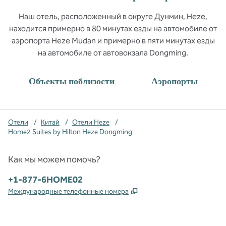
Наш отель, расположенный в округе Дунмин, Heze,
находится примерно в 80 минутах езды на автомобиле от
аэропорта Heze Mudan и примерно в пяти минутах езды
на автомобиле от автовокзала Dongming.
Объекты поблизости
Аэропорты
Отели
/
Китай
/
Отели Heze
/
Home2 Suites by Hilton Heze Dongming
Как мы можем помочь?
Телефон:
+1-877-6HOME02
,
Открывается в новой в
Международные телефонные номера
x
Facebook
Instagram