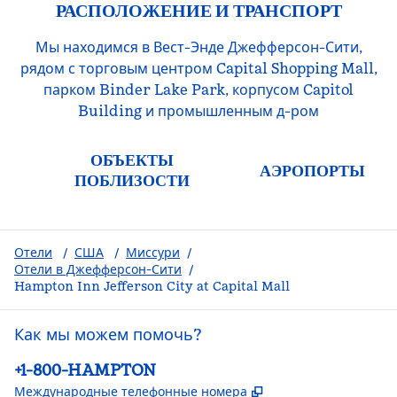
РАСПОЛОЖЕНИЕ И ТРАНСПОРТ
Мы находимся в Вест-Энде Джефферсон-Сити,
рядом с торговым центром Capital Shopping Mall,
парком Binder Lake Park, корпусом Capitol
Building и промышленным д-ром
ОБЪЕКТЫ
АЭРОПОРТЫ
ПОБЛИЗОСТИ
Отели
/
США
/
Миссури
/
Отели в Джефферсон-Сити
/
Hampton Inn Jefferson City at Capital Mall
Как мы можем помочь?
Телефон:
+1-800-HAMPTON
,
Открывается в но
Международные телефонные номера