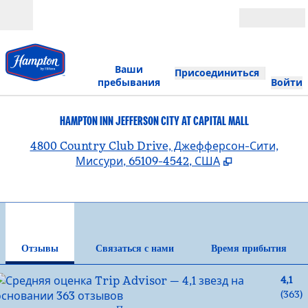
Перейти к содержанию
Открыть
Ваши
Присоединиться
пребывания
Войти
HAMPTON INN JEFFERSON CITY AT CAPITAL MALL
,
О
4800 Country Club Drive, Джефферсон-Сити,
Миссури, 65109-4542, США
1
/
12
предыдущее изображение
сле
1 из 12
Связаться с нами
Отзывы
Связаться с нами
Время прибытия
4,1
(
363
)