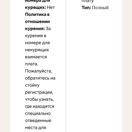
номера для
плату
курящих:
Нет
Тип:
Полный
Политика в
отношении
курения:
За
курение в
номере для
некурящих
взимается
плата.
Пожалуйста,
обратитесь на
стойку
регистрации,
чтобы узнать,
где находятся
специально
отведенные
места для