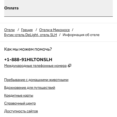
Оплата
Отели
/
Греция
/
Отели в Миконосе
/
Бутик-отель DeLight, отель SLH
/
Информация об отеле
Как мы можем помочь?
Телефон:
+1-888-91HILTONSLH
,
Открывается в новой в
Международные телефонные номера
Пребывание с домашними животными
Вдохновение для путешествий
Кредитные карты
Справочный центр
Доступность сайтов