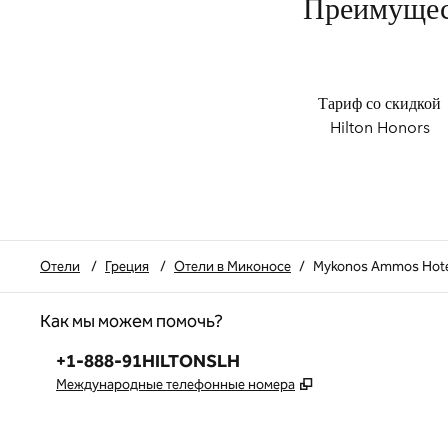
Преимущест
Тариф со скидкой
Hilton Honors
Отели
/
Греция
/
Отели в Миконосе
/
Mykonos Ammos Hote
Как мы можем помочь?
Телефон:
+1-888-91HILTONSLH
,
Открывается в но
Международные телефонные номера