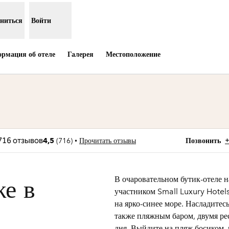
ниться
Войти
рмация об отеле
Галерея
Местоположение
ется в новой вкладке
Звонок
•
4,5
(
716
)
Прочитать отзывы
Позвонить
В очаровательном бутик-отеле
же в
участником Small Luxury Hotels
на ярко-синее море. Насладитес
также пляжным баром, двумя ре
дня. Выйдите на пляж босиком, 