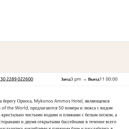
1 из 11
1
/
11
предыдущее изображен
следующее изоб
+30 2289 022600
3 pm
→
11 00:00
Заезд
Выезд
 на берегу Орноса, Mykonos Ammos Hotel, являющемся
 of the World, предлагаются 50 номера и люкса с видом
ь кристально чистыми водами и пляжами с белым песком, а
сторанами и двумя открытыми бассейнами в течение всего
насладитесь коктейлями в пляжном баре и расслабьтесь в