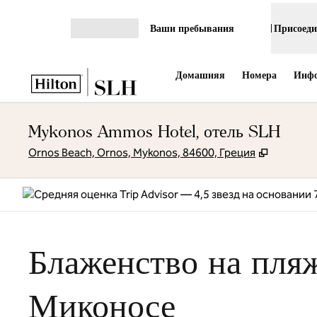
Перейти к содержанию
Ваши пребывания
Присоеди
Открыть меню
Домашняя
Номера
Инфо
Mykonos Ammos Hotel, отель SLH
,
Открыва
Ornos Beach, Ornos, Mykonos, 84600, Греция
Блаженство на пля
Миконосе