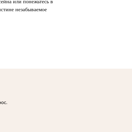
ссейна или понежьтесь в
истине незабываемое
нос.