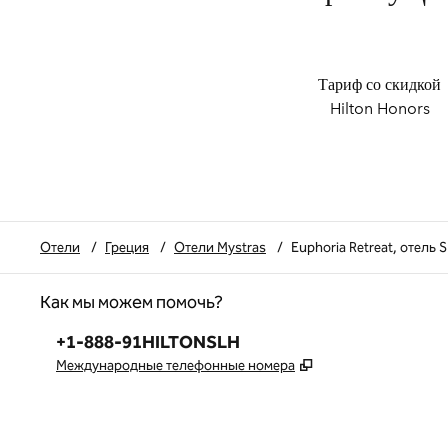
Тариф со скидкой
Hilton Honors
Отели
/
Греция
/
Отели Mystras
/
Euphoria Retreat, отель 
Как мы можем помочь?
Телефон:
+1-888-91HILTONSLH
,
Открывается в но
Международные телефонные номера