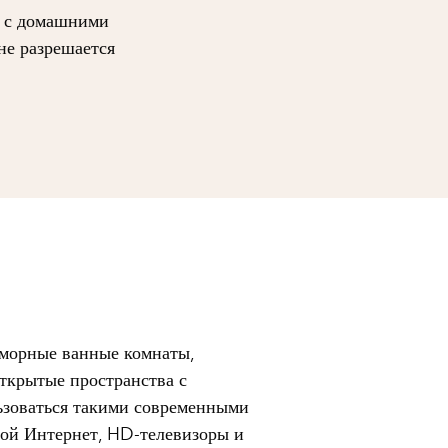
 с домашними
е разрешается
аморные ванные комнаты,
ткрытые пространства с
ьзоваться такими современными
ной Интернет, HD-телевизоры и