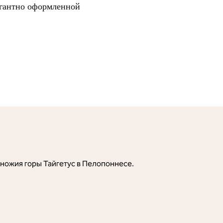
егантно оформленной
дножия горы Тайгетус в Пелопоннесе.