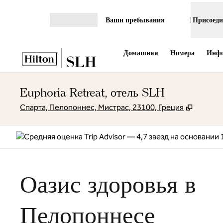
Перейти к содержанию
Ваши пребывания
Присоеди
Открыть меню
Домашняя
Номера
Инфо
Euphoria Retreat, отель SLH
,
Открыв
Спарта, Пелопоннес, Мистрас, 23100, Греция
Оазис здоровья в
Пелопоннесе