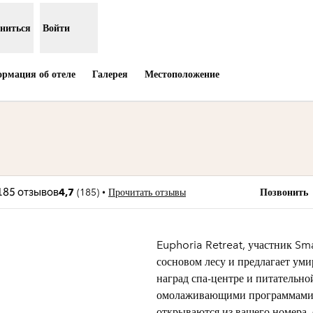
ниться
Войти
рмация об отеле
Галерея
Местоположение
ается в новой вкладке
Звонок
•
4,7
(
185
)
Прочитать отзывы
Позвонить
Euphoria Retreat, участник Sma
сосновом лесу и предлагает ум
наград спа-центре и питательно
омолаживающими программами и
открываются из вашего номера, 