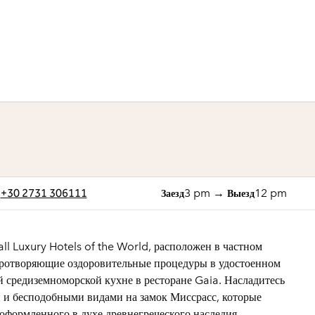
1 из 8
1
/
8
предыдущее изображе
следующее изо
+30 2731 306111
3 pm
→
12 pm
Заезд
Выезд
ll Luxury Hotels of the World, расположен в частном
иротворяющие оздоровительные процедуры в удостоенном
й средиземноморской кухне в ресторане Gaia. Насладитесь
 бесподобными видами на замок Миссрасс, которые
оформленного в духе древнегреческого наследия.