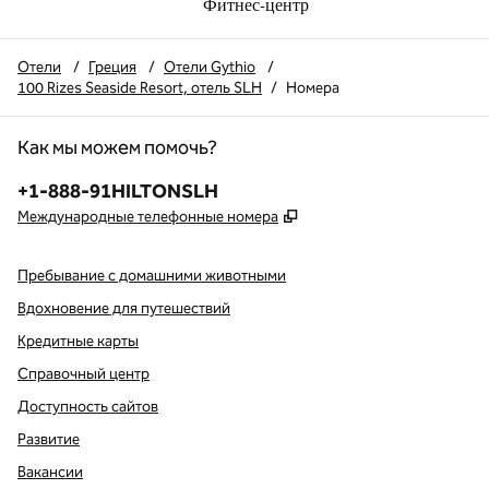
Фитнес-центр
Отели
/
Греция
/
Отели Gythio
/
100 Rizes Seaside Resort, отель SLH
/
Номера
Как мы можем помочь?
Телефон:
+1-888-91HILTONSLH
,
Открывается в новой в
Международные телефонные номера
Пребывание с домашними животными
Вдохновение для путешествий
Кредитные карты
Справочный центр
Доступность сайтов
Развитие
Вакансии