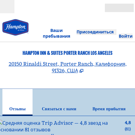
Перейти к содержанию
Открыть
Ваши
Присоединиться
пребывания
Войти
HAMPTON INN & SUITES PORTER RANCH LOS ANGELES
,
О
20150 Rinaldi Street, Porter Ranch, Калифорния,
91326, США
1
/
12
предыдущее изображение
сле
1 из 12
Связаться с нами
Отзывы
Связаться с нами
Время прибытия
4,8
(
81
)