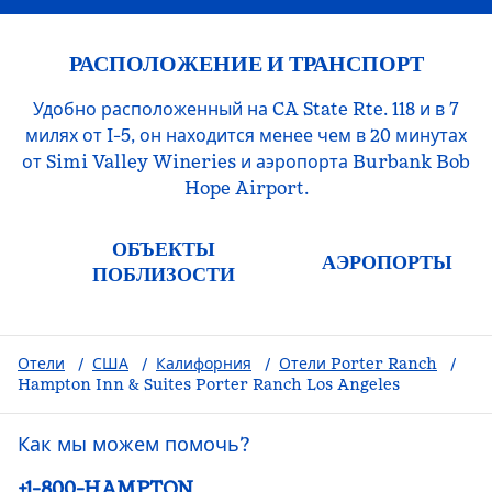
РАСПОЛОЖЕНИЕ И ТРАНСПОРТ
Удобно расположенный на CA State Rte. 118 и в 7
милях от I-5, он находится менее чем в 20 минутах
от Simi Valley Wineries и аэропорта Burbank Bob
Hope Airport.
ОБЪЕКТЫ
АЭРОПОРТЫ
ПОБЛИЗОСТИ
Отели
/
США
/
Калифорния
/
Отели Porter Ranch
/
Hampton Inn & Suites Porter Ranch Los Angeles
Как мы можем помочь?
Телефон:
+1-800-HAMPTON