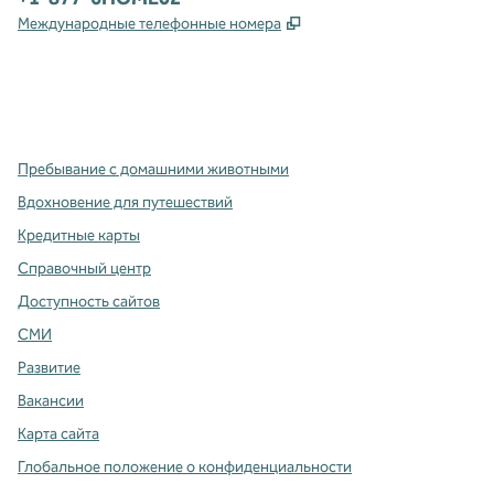
,
Открывается в новой в
Международные телефонные номера
x
Facebook
Instagram
,
Открывается в новой вкладке
,
открывается в новой вкладке
,
открывается в новой вкладке
Пребывание с домашними животными
Вдохновение для путешествий
Кредитные карты
Справочный центр
Доступность сайтов
СМИ
Развитие
Вакансии
Карта сайта
Глобальное положение о конфиденциальности