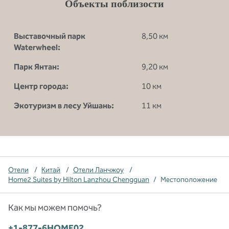
Объекты поблизости
Выставочный парк
8,50 км
Waterwheel:
Парк Янтан:
9,20 км
Центр города:
10 км
Экотуризм в лесу Уйшань:
11 км
Отели
/
Китай
/
Отели Ланчжоу
/
Home2 Suites by Hilton Lanzhou Chengguan
/
Местоположение
Как мы можем помочь?
Телефон:
+1-877-6HOME02