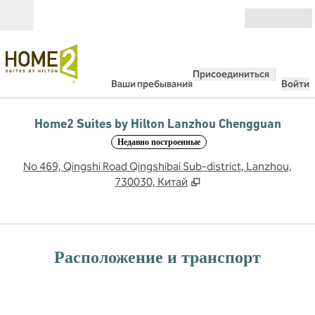
Перейти к содержанию
Открыть
Присоединиться
Ваши пребывания
Войти
Home2 Suites by Hilton Lanzhou Chengguan
Недавно построенные
,
О
No 469, Qingshi Road Qingshibai Sub-district, Lanzhou,
730030, Китай
Расположение и транспорт