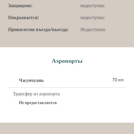
Защищено:
недоступно
Покрывается:
недоступно
Привилегии въезда/выезда:
Недоступно
Аэропорты
70 км
Чжунчуань
Трансфер из аэропорта
Не предоставляется