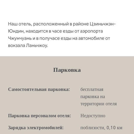
Наш отель, расположенный в районе Цзиньчжэн-
Юндин, находится в часе езды от аэропорта
Чжунчуань и в получасе езды на автомобиле от
вокзала Ланьчжоу.
Парковка
Самостоятельная парковка:
бесплатная
парковка на
территории отеля
Парковка персоналом отеля:
Недоступно
Зарядка электромобилей:
поблизости, 0,10 км