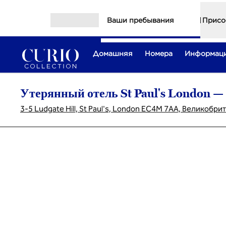
Перейти к содержанию
Ваши пребывания
Присо
Открыть меню
Домашняя
Номера
Информаци
Утерянный отель St Paul's London — C
3-5 Ludgate Hill, St Paul's, London EC4M 7AA, Великобри