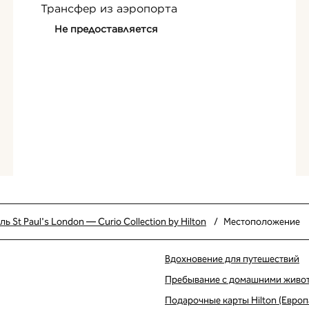
Трансфер из аэропорта
Не предоставляется
ь St Paul's London — Curio Collection by Hilton
/
Местоположение
Вдохновение для путешествий
Пребывание с домашними живо
Подарочные карты Hilton (Европ
вой вкладке