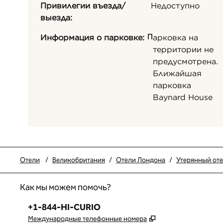
Привилегии въезда/
Недоступно
выезда:
П
Информация о парковке:
арковка на
территории не
предусмотрена.
Ближайшая
парковка
Baynard House
Отели
/
Великобритания
/
Отели Лондона
/
Утерянный отел
Как мы можем помочь?
Телефон:
+1-844-HI-CURIO
,
Открывается в но
Международные телефонные номера