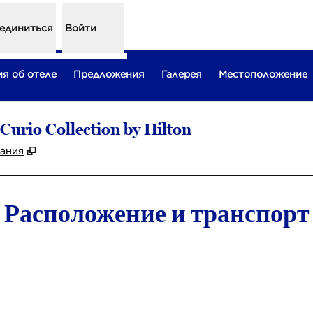
единиться
Войти
я об отеле
Предложения
Галерея
Местоположение
urio Collection by Hilton
,
Открывается в новой вкладке
тания
Расположение и транспорт