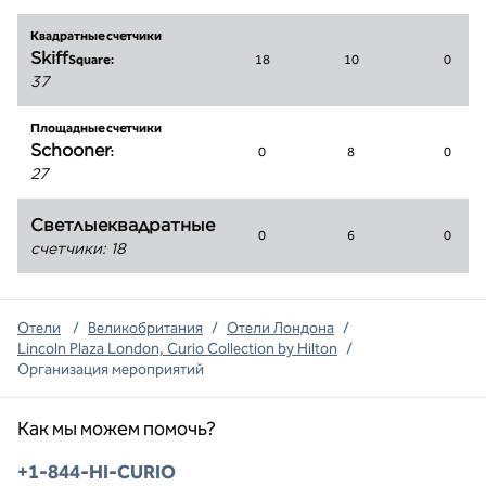
Квадратные счетчики
Skiff
Square:
18
10
0
37
Площадные счетчики
Schooner
:
0
8
0
27
Светлыеквадратные
0
6
0
счетчики
:
18
Отели
/
Великобритания
/
Отели Лондона
/
Lincoln Plaza London, Curio Collection by Hilton
/
Организация мероприятий
Как мы можем помочь?
Телефон:
+1-844-HI-CURIO