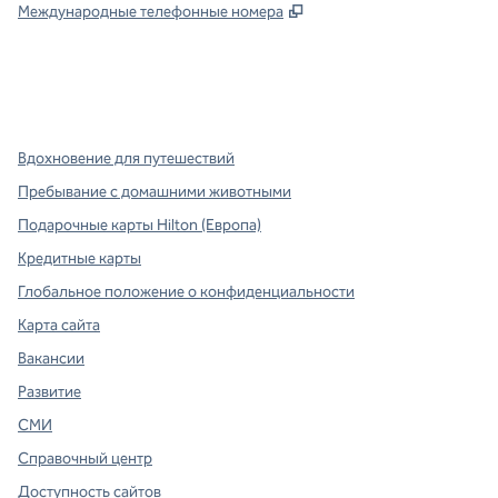
,
Открывается в новой в
Международные телефонные номера
x
Facebook
Instagram
,
Открывается в новой вкладке
,
открывается в новой вкладке
,
открывается в новой вкладке
Вдохновение для путешествий
Пребывание с домашними животными
Подарочные карты Hilton (Европа)
Кредитные карты
Глобальное положение о конфиденциальности
Карта сайта
Вакансии
Развитие
СМИ
Справочный центр
Доступность сайтов