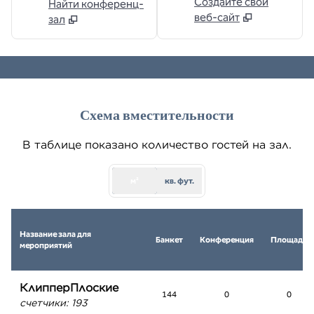
Создайте свой
Найти конференц-
веб-сайт
зал
1
/
6
предыдущее изображение
след
1 из 6
Схема вместительности
В таблице показано количество гостей на зал.
м²
кв. фут.
Название зала для
Банкет
Конференция
Площадь
мероприятий
КлипперПлоские
144
0
0
счетчики
:
193