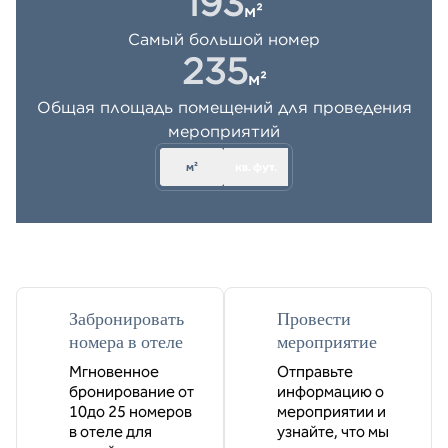
193
м²
кв. м
Самый большой номер
235
м²
кв. м
Общая площадь помещений для проведения
мероприятий
м²
кв. фут.
Забронировать
Провести
номера в отеле
мероприятие
Мгновенное
Отправьте
бронирование от
информацию о
10до 25 номеров
мероприятии и
в отеле для
узнайте, что мы