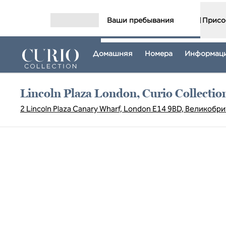
Перейти к содержанию
Ваши пребывания
Присо
Открыть меню
Домашняя
Номера
Информаци
Lincoln Plaza London, Curio Collectio
2 Lincoln Plaza Canary Wharf, London E14 9BD, Великобр