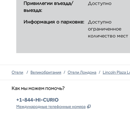
Привилегии въезда/
Доступно
выезда:
Информация о парковке:
Доступно
ограниченное
количество мест
Отели
/
Великобритания
/
Отели Лондона
/
Lincoln Plaza L
Как мы можем помочь?
Телефон:
+1-844-HI-CURIO
,
Открывается в но
Международные телефонные номера
x
Facebook
Instagram
,
Открывается в новой вкладке
,
открывается в новой вкладке
,
открывается в новой вкладке