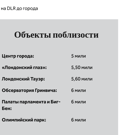
 на DLR до города
Объекты поблизости
Центр города:
5 мили
«Лондонский глаз»:
5,50 мили
Лондонский Тауэр:
5,60 мили
Обсерватория Гринвича:
6 мили
Палаты парламента и Биг-
6 мили
Бен:
Олимпийский парк:
6 мили