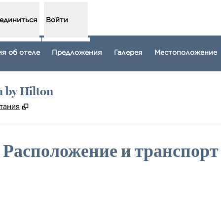
единиться
Войти
я об отеле
Предложения
Галерея
Местоположение
n by Hilton
,
Открывается в новой вкладке
итания
Расположение и транспорт