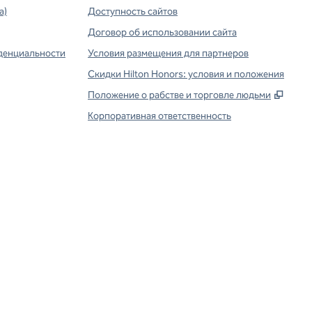
а)
Доступность сайтов
Договор об использовании сайта
денциальности
Условия размещения для партнеров
Скидки Hilton Honors: условия и положения
,
Откр
Положение о рабстве и торговле людьми
Корпоративная ответственность