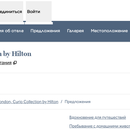
единиться
Войти
я об отеле
Предложения
Галерея
Местоположение
n by Hilton
,
Открывается в новой вкладке
итания
ondon, Curio Collection by Hilton
/
Предложения
Вдохновение для путешествий
Пребывание с домашними живо