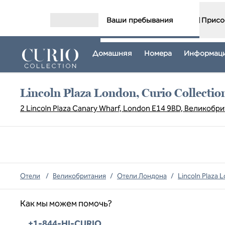
Перейти к содержанию
Ваши пребывания
Присо
Открыть меню
Домашняя
Номера
Информаци
Lincoln Plaza London, Curio Collectio
2 Lincoln Plaza Canary Wharf, London E14 9BD, Великобр
Отели
/
Великобритания
/
Отели Лондона
/
Lincoln Plaza L
Как мы можем помочь?
Телефон:
+1-844-HI-CURIO