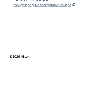
,
Открывается в но
Международные телефонные номера
x
Facebook
Instagram
,
Открывается в новой вкладке
,
открывается в новой вкладке
,
открывается в новой вкладке
©
2026
Hilton