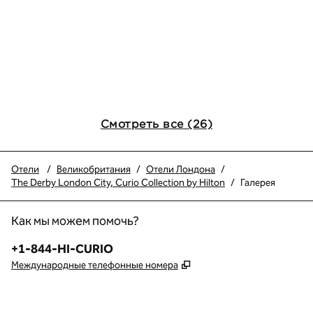
Смотреть все (26)
Отели
/
Великобритания
/
Отели Лондона
/
The Derby London City, Curio Collection by Hilton
/
Галерея
Как мы можем помочь?
Телефон:
+1-844-HI-CURIO
,
Открывается в новой в
Международные телефонные номера
x
Facebook
Instagram