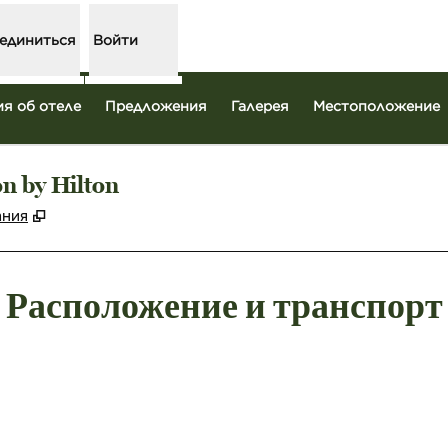
единиться
Войти
я об отеле
Предложения
Галерея
Местоположение
on by Hilton
,
Открывается в новой вкладке
ания
Расположение и транспорт