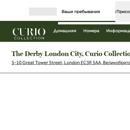
Перейти к содержанию
Ваши пребывания
Присо
Открыть меню
Домашняя
Номера
Информаци
The Derby London City, Curio Collecti
5-10 Great Tower Street, London EC3R 5AA, Великобрит