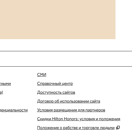
СМИ
тными
Справочный центр
а)
Доступность сайтов
Договор об использовании сайта
денциальности
Условия размещения для партнеров
Скидки Hilton Honors: условия и положения
,
Откр
Положение о рабстве и торговле людьми