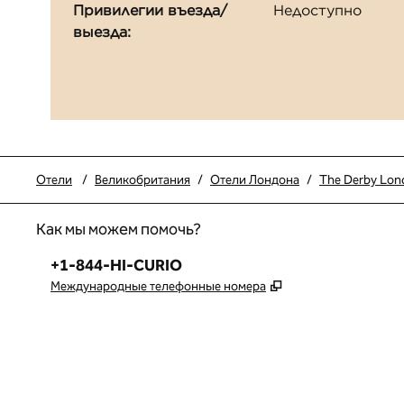
Привилегии въезда/
Недоступно
выезда:
Отели
/
Великобритания
/
Отели Лондона
/
The Derby Londo
Как мы можем помочь?
Телефон:
+1-844-HI-CURIO
,
Открывается в но
Международные телефонные номера
x
Facebook
Instagram
,
Открывается в новой вкладке
,
открывается в новой вкладке
,
открывается в новой вкладке