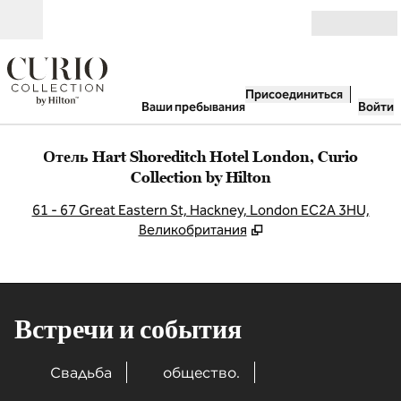
Перейти к содержанию
Открыть
Присоединиться
Ваши пребывания
Войти
Отель Hart Shoreditch Hotel London, Curio
Collection by Hilton
,
О
61 - 67 Great Eastern St, Hackney, London EC2A 3HU,
Великобритания
Встречи и события
Свадьба
общество.