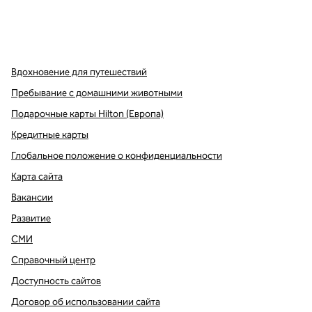
x
Facebook
Instagram
,
Открывается в новой вкладке
,
открывается в новой вкладке
,
открывается в новой вкладке
Вдохновение для путешествий
Пребывание с домашними животными
Подарочные карты Hilton (Европа)
Кредитные карты
Глобальное положение о конфиденциальности
Карта сайта
Вакансии
Развитие
СМИ
Справочный центр
Доступность сайтов
Договор об использовании сайта