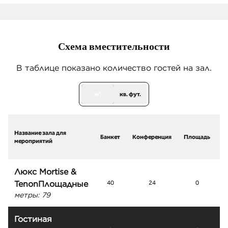
1
/
10
предыдущее изображение
след
1 из 10
Схема вместительности
В таблице показано количество гостей на зал.
м²
кв. фут.
Название зала для
Банкет
Конференция
Площадь
мероприятий
р
Люкс Mortise &
TenonПлощадные
40
24
0
метры
:
79
Гостиная