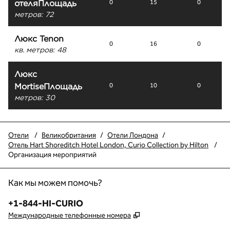
отеляПлощадь
0
15
0
метров
:
72
Люкс Tenon
0
16
0
кв. метров
:
48
Люкс
MortiseПлощадь
0
10
0
метров
:
30
Отели
/
Великобритания
/
Отели Лондона
/
Отель Hart Shoreditch Hotel London, Curio Collection by Hilton
/
Организация мероприятий
Как мы можем помочь?
Телефон:
+1-844-HI-CURIO
,
Открывается в новой в
Международные телефонные номера