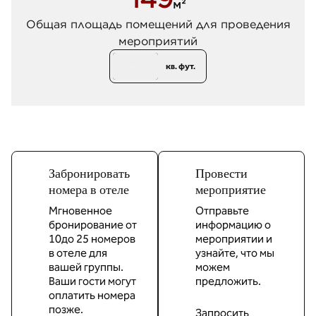
м²
кв. м
Общая площадь помещений для проведения
мероприятий
м²
кв. фут.
Забронировать
Провести
номера в отеле
мероприятие
Мгновенное
Отправьте
бронирование от
информацию о
10до 25 номеров
мероприятии и
в отеле для
узнайте, что мы
вашей группы.
можем
Ваши гости могут
предложить.
оплатить номера
позже.
Запросить