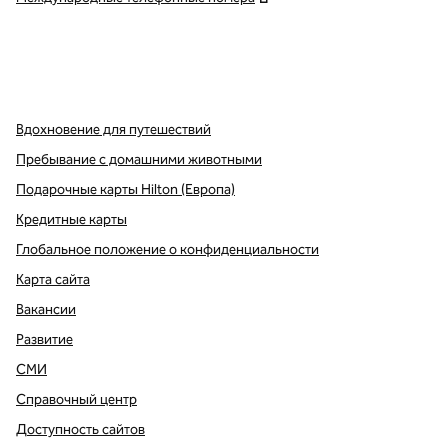
x
Facebook
Instagram
,
Открывается в новой вкладке
,
открывается в новой вкладке
,
открывается в новой вкладке
Вдохновение для путешествий
Пребывание с домашними животными
Подарочные карты Hilton (Европа)
Кредитные карты
Глобальное положение о конфиденциальности
Карта сайта
Вакансии
Развитие
СМИ
Справочный центр
Доступность сайтов