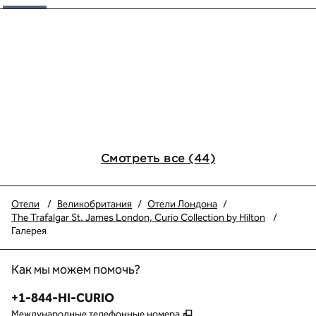
Смотреть все (44)
Отели
/
Великобритания
/
Отели Лондона
/
The Trafalgar St. James London, Curio Collection by Hilton
/
Галерея
Как мы можем помочь?
Телефон:
+1-844-HI-CURIO
,
Открывается в новой в
Международные телефонные номера