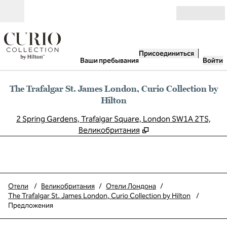
Перейти к содержанию
Открыть
Присоединиться
Ваши пребывания
Войти
The Trafalgar St. James London, Curio Collection by
Hilton
,
О
2 Spring Gardens, Trafalgar Square, London SW1A 2TS,
Великобритания
Отели
/
Великобритания
/
Отели Лондона
/
The Trafalgar St. James London, Curio Collection by Hilton
/
Предложения