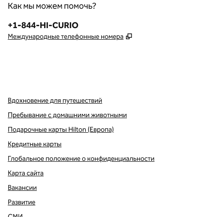
Как мы можем помочь?
Телефон:
+1-844-HI-CURIO
,
Открывается в новой в
Международные телефонные номера
x
Facebook
Instagram
,
Открывается в новой вкладке
,
открывается в новой вкладке
,
открывается в новой вкладке
Вдохновение для путешествий
Пребывание с домашними животными
Подарочные карты Hilton (Европа)
Кредитные карты
Глобальное положение о конфиденциальности
Карта сайта
Вакансии
Развитие
СМИ