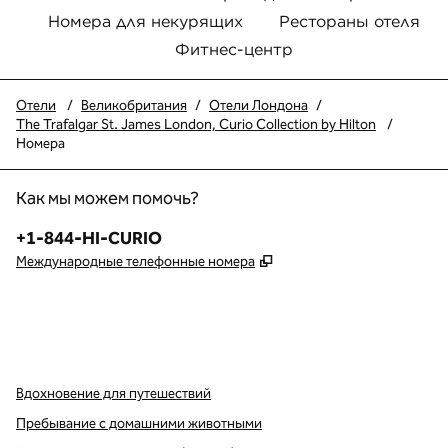
Номера для некурящих
Рестораны отеля
Фитнес-центр
Отели
/
Великобритания
/
Отели Лондона
/
The Trafalgar St. James London, Curio Collection by Hilton
/
Номера
Как мы можем помочь?
Телефон:
+1-844-HI-CURIO
,
Открывается в новой в
Международные телефонные номера
x
Facebook
Instagram
,
Открывается в новой вкладке
,
открывается в новой вкладке
,
открывается в новой вкладке
Вдохновение для путешествий
Пребывание с домашними животными