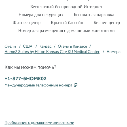
Бесплатный беспроводной Интернет
Номера для некурящих
Бесплатная парковка
Фитнес-центр
Крытый бассейн
Бизнес-центр
Номер для размещения с домашними животными
Отели
/
США
/
Канзас
/
Отели в Канзасе
/
Home2 Suites by Hilton Kansas City KU Medical Center
/
Номера
Как мы можем помочь?
Телефон:
+1-877-6HOME02
,
Открывается в новой в
Международные телефонные номера
x
Facebook
Instagram
,
Открывается в новой вкладке
,
открывается в новой вкладке
,
открывается в новой вкладке
Пребывание с домашними животными