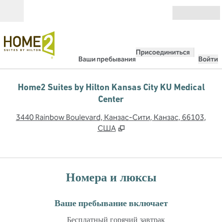
Перейти к содержанию
Открыть
Присоединиться
Ваши пребывания
Войти
Home2 Suites by Hilton Kansas City KU Medical
Center
,
О
3440 Rainbow Boulevard, Канзас-Сити, Канзас, 66103,
США
Номера и люксы
Ваше пребывание включает
Бесплатный горячий завтрак