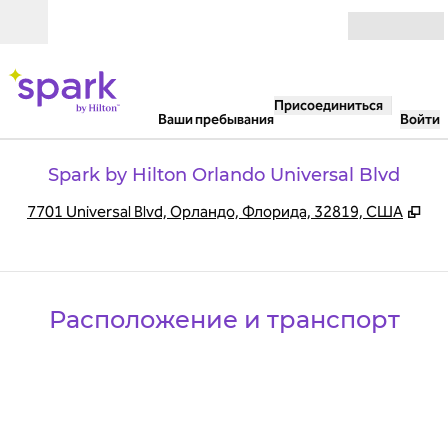
Перейти к содержанию
Открыть
Присоединиться
Ваши пребывания
Войти
Spark by Hilton Orlando Universal Blvd
,
От
7701 Universal Blvd, Орландо, Флорида, 32819, США
Расположение и транспорт