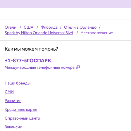
Отели
/
США
/
Флорида
/
Отели в Орландо
/
Spark by Hilton Orlando Universal Blvd
/
Местоположение
Как мы можем помочь?
Телефон:
+1-877-5ГОСПАРК
,
Открывается в новой в
Международные телефонные номера
Наши бренды
СМИ
Развитие
Кредитные карты
Справочный центр
Вакансии