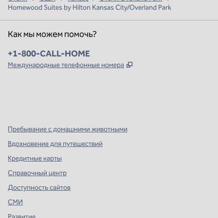
Homewood Suites by Hilton Kansas City/Overland Park
Как мы можем помочь?
Телефон:
+1-800-CALL-HOME
,
Открывается в новой в
Международные телефонные номера
x
Facebook
Instagram
,
Открывается в новой вкладке
,
открывается в новой вкладке
,
открывается в новой вкладке
Пребывание с домашними животными
Вдохновение для путешествий
Кредитные карты
Справочный центр
Доступность сайтов
СМИ
Развитие