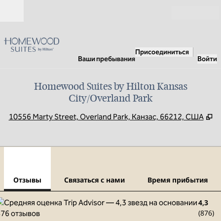
Перейти к содержанию
Открыть
Присоединиться
Ваши пребывания
Войти
Homewood Suites by Hilton Kansas
City/Overland Park
,
О
10556 Marty Street, Overland Park, Канзас, 66212, США
1
/
12
предыдущее изображение
сле
1 из 12
Связаться с нами
Отзывы
Связаться с нами
Время прибытия
4,3
(
876
)