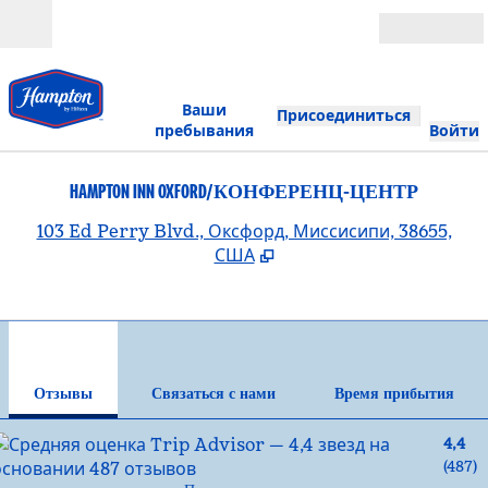
Перейти к содержанию
Открыть
Ваши
Присоединиться
пребывания
Войти
HAMPTON INN OXFORD/КОНФЕРЕНЦ-ЦЕНТР
,
О
103 Ed Perry Blvd., Оксфорд, Миссисипи, 38655,
США
1
/
12
предыдущее изображение
сле
1 из 12
Связаться с нами
Отзывы
Связаться с нами
Время прибытия
4,4
(
487
)