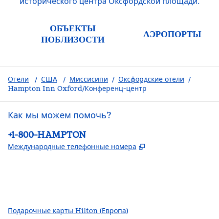
исторического центра Оксфордской площади.
ОБЪЕКТЫ
АЭРОПОРТЫ
ПОБЛИЗОСТИ
Отели
/
США
/
Миссисипи
/
Оксфордские отели
/
Hampton Inn Oxford/Конференц-центр
Как мы можем помочь?
Телефон:
+1-800-HAMPTON
,
Открывается в но
Международные телефонные номера
Facebook
x
Instagram
,
открывается в новой вкладке
,
Открывается в новой вкладке
,
открывается в новой вкладке
Подарочные карты Hilton (Европа)