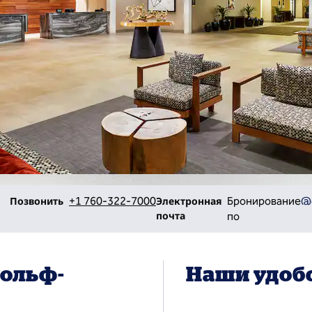
Звоните
электронной почте
Позвонить
+1 760-322-7000
Электронная
Бронирование
@
почта
по
гольф-
Наши удоб