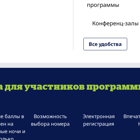
программы
Конференц-залы
Все удобства
для участников программы
е баллы в
Возможность
Электронная
Впечат
ен на
выбора номера
регистрация
ные ночи и
только