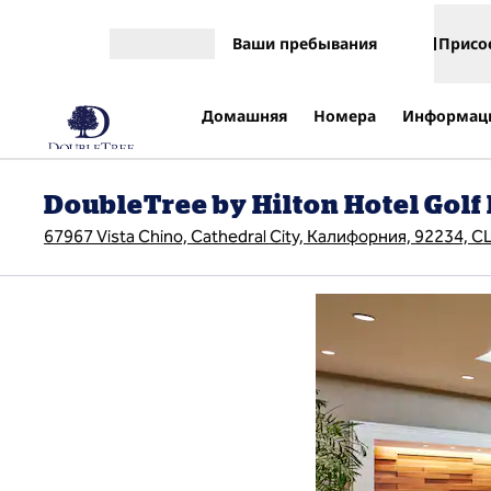
Перейти к содержанию
Ваши пребывания
Присо
Открыть меню
Домашняя
Номера
Информаци
DoubleTree by Hilton Hotel Golf
67967 Vista Chino, Cathedral City, Калифорния, 92234, 