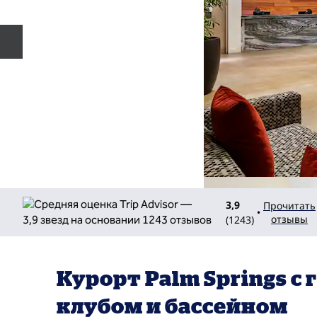
Предыдущий слайд
3,9
Прочитать
•
отзывы
(
1243
)
Курорт Palm Springs с 
клубом и бассейном