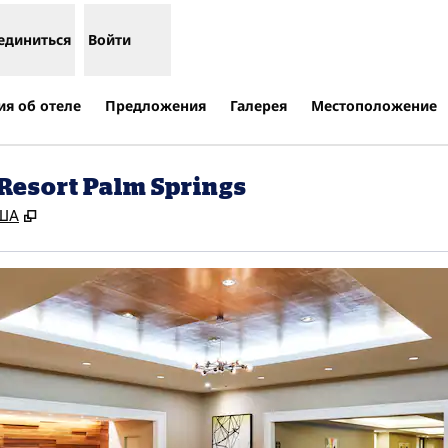
единиться
Войти
я об отеле
Предложения
Галерея
Местоположение
 Resort Palm Springs
,
Открывается в новой вкладке
США