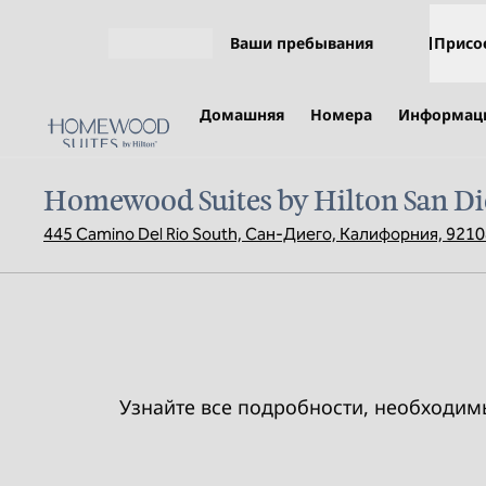
Перейти к содержанию
Ваши пребывания
Присо
Открыть меню
Домашняя
Номера
Информаци
Homewood Suites by Hilton San Di
445 Camino Del Rio South, Сан-Диего, Калифорния, 921
Узнайте все подробности, необходимы