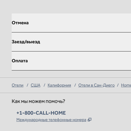
Отмена
Заезд/выезд
Оплата
Отели
/
США
/
Калифорния
/
Отели в Сан-Диего
/
Homew
Как мы можем помочь?
Телефон:
+1-800-CALL-HOME
,
Открывается в но
Международные телефонные номера