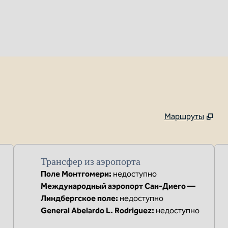
Маршруты
,
Открывается новая 
Трансфер из аэропорта
Поле Монтгомери
:
недоступно
Международный аэропорт Сан-Диего —
Линдбергское поле
:
недоступно
General Abelardo L. Rodriguez
:
недоступно