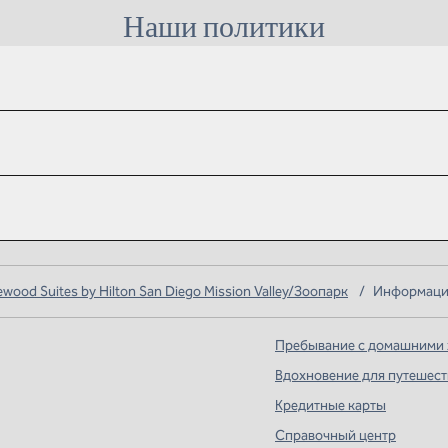
Наши политики
ood Suites by Hilton San Diego Mission Valley/Зоопарк
/
Информация
Пребывание с домашними
Вдохновение для путешес
Кредитные карты
вой вкладке
Справочный центр