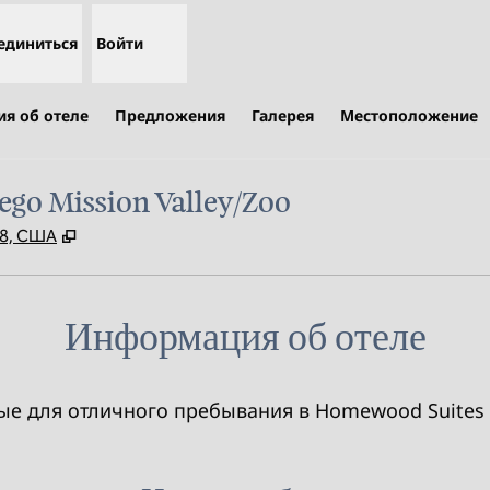
единиться
Войти
я об отеле
Предложения
Галерея
Местоположение
ego Mission Valley/Zoo
,
Открывается в новой вкладке
08, США
Информация об отеле
е для отличного пребывания в Homewood Suites by 