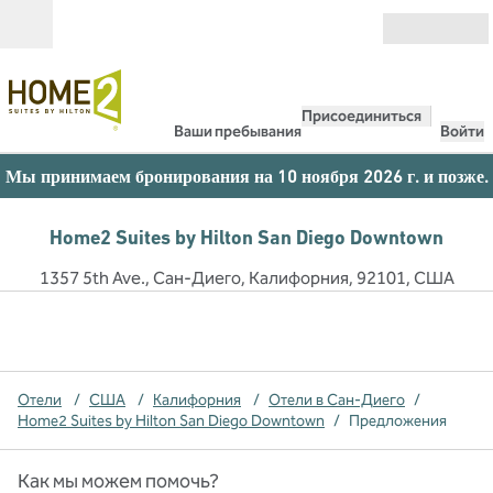
Перейти к содержанию
Открыть
Присоединиться
Ваши пребывания
Войти
Мы принимаем бронирования на 10 ноября 2026 г. и позже.
Home2 Suites by Hilton San Diego Downtown
1357 5th Ave., Сан-Диего, Калифорния, 92101, США
Отели
/
США
/
Калифорния
/
Отели в Сан-Диего
/
Home2 Suites by Hilton San Diego Downtown
/
Предложения
Как мы можем помочь?