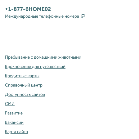
Телефон:
+1-877-6HOME02
,
Открывается в новой в
Международные телефонные номера
x
Facebook
Instagram
,
Открывается в новой вкладке
,
открывается в новой вкладке
,
открывается в новой вкладке
Пребывание с домашними животными
Вдохновение для путешествий
Кредитные карты
Справочный центр
Доступность сайтов
СМИ
Развитие
Вакансии
Карта сайта