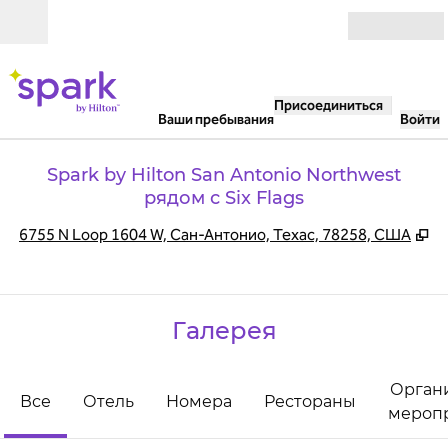
Перейти к содержанию
Открыть
Присоединиться
Ваши пребывания
Войти
Spark by Hilton San Antonio Northwest
рядом с Six Flags
,
О
6755 N Loop 1604 W, Сан-Антонио, Техас, 78258, США
Галерея
Орган
Все
Отель
Номера
Рестораны
мероп