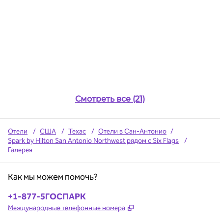
Смотреть все (21)
Отели
/
США
/
Техас
/
Отели в Сан-Антонио
/
Spark by Hilton San Antonio Northwest рядом с Six Flags
/
Галерея
Как мы можем помочь?
Телефон:
+1-877-5ГОСПАРК
,
Открывается в новой в
Международные телефонные номера