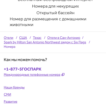
Номера для некурящих
Открытый бассейн
Номер для размещения с домашними
животными
Отели
/
США
/
Техас
/
Отели в Сан-Антонио
/
Spark by Hilton San Antonio Northwest рядом с Six Flags
/
Номера
Как мы можем помочь?
Телефон:
+1-877-5ГОСПАРК
,
Открывается в новой в
Международные телефонные номера
Наши бренды
СМИ
Развитие