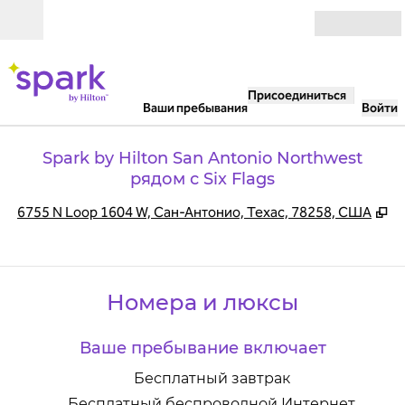
Перейти к содержанию
Открыть
Присоединиться
Ваши пребывания
Войти
Spark by Hilton San Antonio Northwest
рядом с Six Flags
,
О
6755 N Loop 1604 W, Сан-Антонио, Техас, 78258, США
Номера и люксы
Ваше пребывание включает
Бесплатный завтрак
Бесплатный беспроводной Интернет