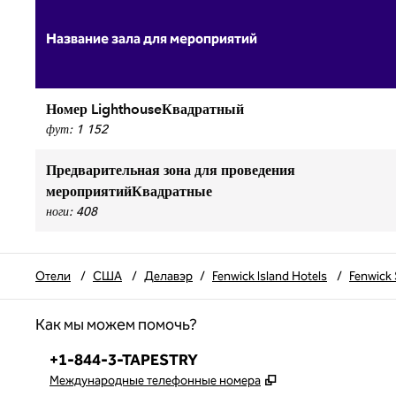
Название зала для мероприятий
Номер LighthouseКвадратный
фут
:
1 152
Предварительная зона для проведения
мероприятийКвадратные
ноги
:
408
Отели
/
США
/
Делавэр
/
Fenwick Island Hotels
/
Fenwick 
Как мы можем помочь?
Телефон:
+1-844-3-TAPESTRY
,
Открывается в но
Международные телефонные номера