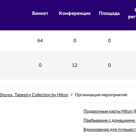
Банкет
Конференция
Площадь
рег
64
0
0
0
12
0
Shores, Tapestry Collection by Hilton
/
Организация мероприятий
Подарочные карты Hilton (
Пребывание с домашними
Вдохновение для путешес
вой вкладке