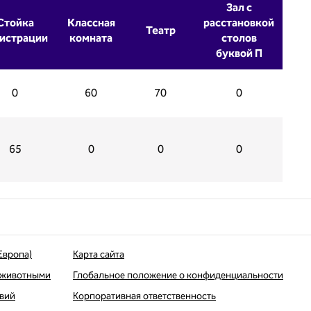
Зал с
Стойка
Классная
расстановкой
Театр
истрации
комната
столов
буквой П
0
60
70
0
65
0
0
0
Европа)
Карта сайта
 животными
Глобальное положение о конфиденциальности
твий
Корпоративная ответственность