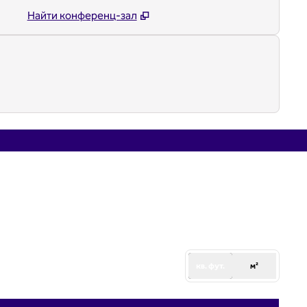
Найти конференц-зал
1
/
2
следующее
кв. фут.
м²