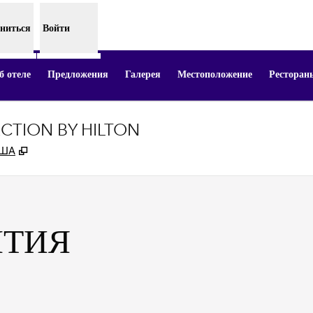
ниться
Войти
 отеле
Предложения
Галерея
Местоположение
Ресторан
CTION BY HILTON
,
Открывается в новой вкладке
США
ЫТИЯ