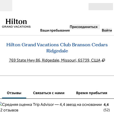
Перейти к содержанию
Открыть
Присоединиться
Ваши пребывания
Войти
Hilton Grand Vacations Club Branson Cedars
Ridgedale
,
Отк
769 State Hwy 86, Ridgedale, Missouri, 65739, США
1
/
7
предыдущее изображение
сле
1 из 7
Связаться с нами
Отзывы
Связаться с нами
Время прибытия
4,4
(
52
)