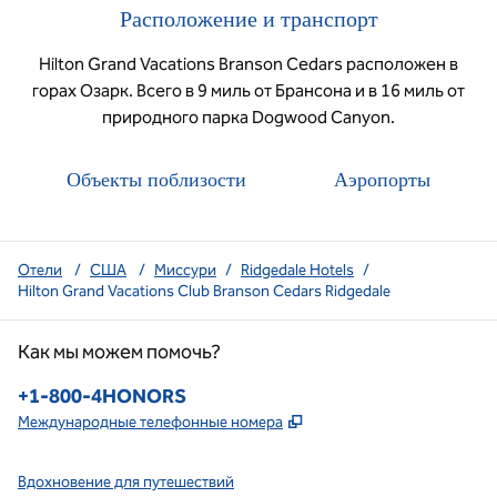
Расположение и транспорт
Hilton Grand Vacations Branson Cedars расположен в
горах Озарк. Всего в 9 миль от Брансона и в 16 миль от
природного парка Dogwood Canyon.
Объекты поблизости
Аэропорты
Отели
/
США
/
Миссури
/
Ridgedale Hotels
/
Hilton Grand Vacations Club Branson Cedars Ridgedale
Как мы можем помочь?
Телефон:
+1-800-4HONORS
,
Открывается в новой в
Международные телефонные номера
Вдохновение для путешествий