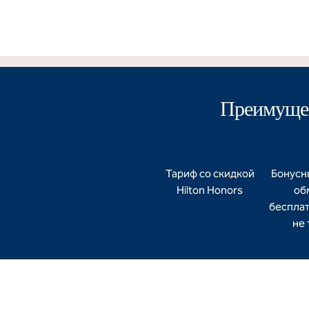
Преимущес
Тариф со скидкой
Бонусн
Hilton Honors
об
бесплат
не 