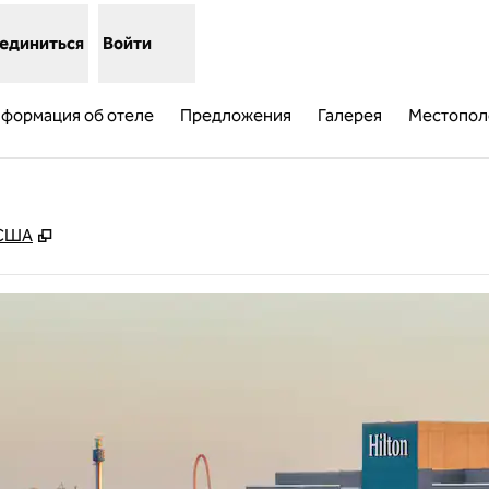
единиться
Войти
формация об отеле
Предложения
Галерея
Местопол
,
Открывается в новой вкладке
 США