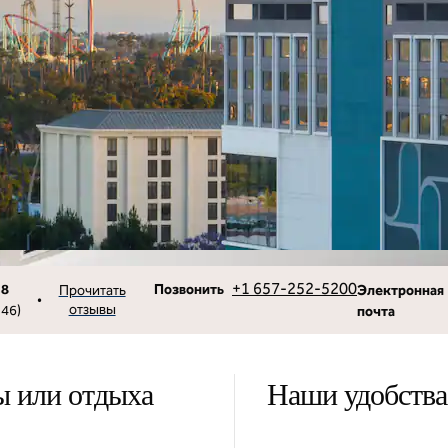
Звоните
Email
+1 657-252-5200
,8
Позвонить
Прочитать
Электронная
•
отзывы
246
)
почта
ы или отдыха
Наши удобства