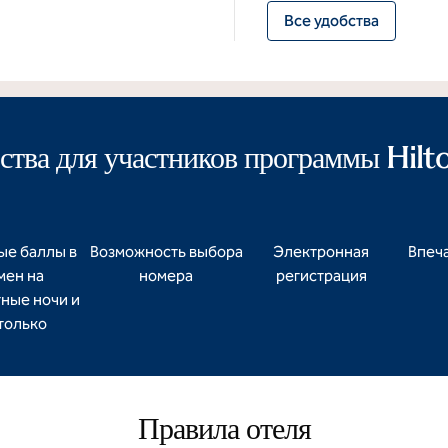
Все удобства
тва для участников программы Hil
ые баллы в
Возможность выбора
Электронная
Впеча
мен на
номера
регистрация
ные ночи и
только
Правила отеля