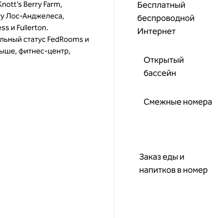
nott’s Berry Farm,
Бесплатный
ту Лос-Анджелеса,
беспроводной
s и Fullerton.
Интернет
льный статус FedRooms и
рыше, фитнес-центр,
Открытый
бассейн
Смежные номера
Заказ еды и
напитков в номер