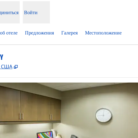
диниться
Войти
об отеле
Предложения
Галерея
Местоположение
EY
,
Открывается в новой вкладке
, США