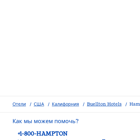
Отели
/
США
/
Калифорния
/
Buellton Hotels
/
Hamp
Как мы можем помочь?
Телефон:
+1-800-HAMPTON