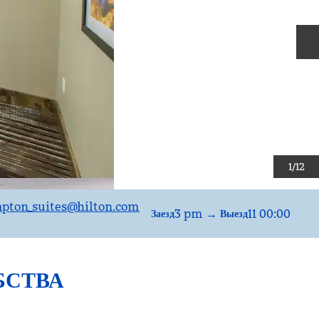
С
1
/
12
ton_suites
@hilton.com
3 pm
→
11 00:00
Заезд
Выезд
БСТВА