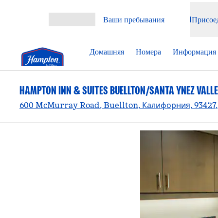
Перейти к содержанию
Ваши пребывания
Присое
Открыть меню
Домашняя
Номера
Информация 
HAMPTON INN & SUITES BUELLTON/SANTA YNEZ VALL
600 McMurray Road, Buellton, Калифорния, 93427