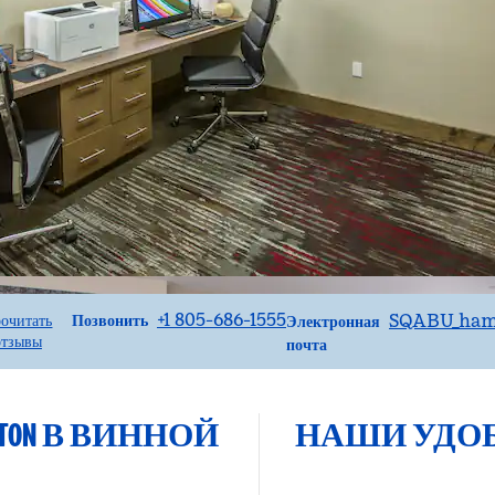
Звоните
Email
+1 805-686-1555
SQABU_hamp
Позвонить
очитать
Электронная
отзывы
почта
ON В ВИННОЙ
НАШИ УДО