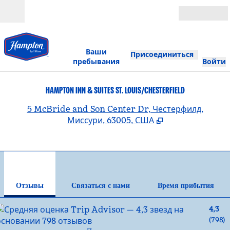
Перейти к содержанию
Открыть
Ваши
Присоединиться
пребывания
Войти
HAMPTON INN & SUITES ST. LOUIS/CHESTERFIELD
,
О
5 McBride and Son Center Dr, Честерфилд,
Миссури, 63005, США
1
/
12
предыдущее изображение
сле
1 из 12
Связаться с нами
Отзывы
Связаться с нами
Время прибытия
4,3
(
798
)