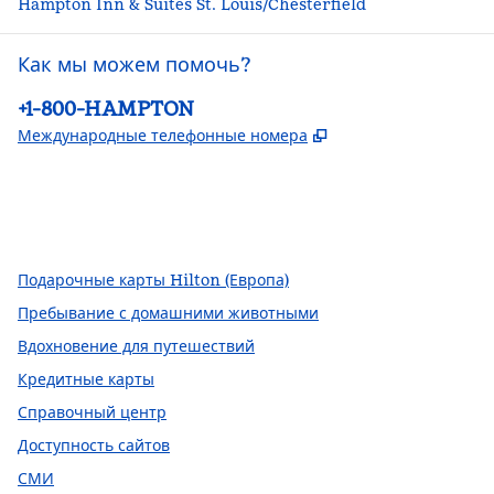
Hampton Inn & Suites St. Louis/Chesterfield
Как мы можем помочь?
Телефон:
+1-800-HAMPTON
,
Открывается в но
Международные телефонные номера
Facebook
x
Instagram
,
открывается в новой вкладке
,
Открывается в новой вкладке
,
открывается в новой вкладке
Подарочные карты Hilton (Европа)
Пребывание с домашними животными
Вдохновение для путешествий
Кредитные карты
Справочный центр
Доступность сайтов
СМИ