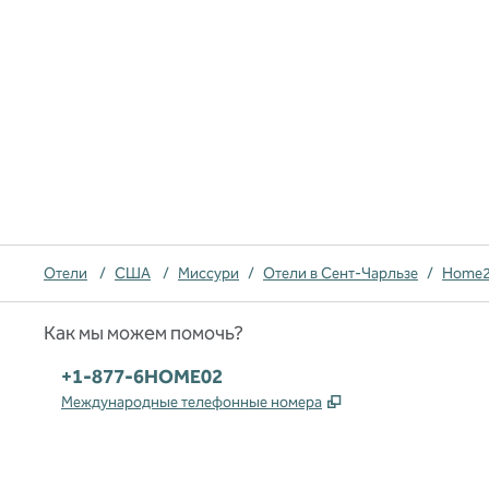
Отели
/
США
/
Миссури
/
Отели в Сент-Чарльзе
/
Home2 
Как мы можем помочь?
Телефон:
+1-877-6HOME02
,
Открывается в но
Международные телефонные номера
x
Facebook
Instagram
,
Открывается в новой вкладке
,
открывается в новой вкладке
,
открывается в новой вкладке