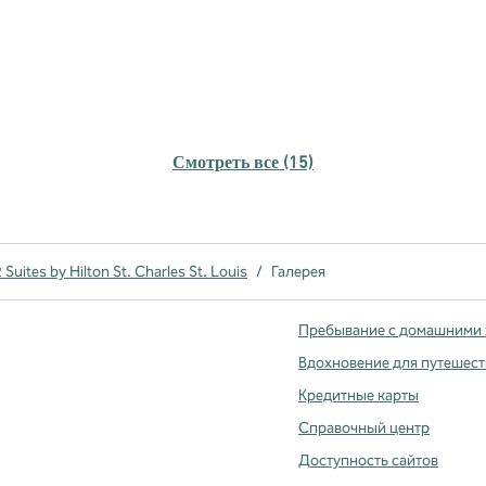
Смотреть все (15)
Suites by Hilton St. Charles St. Louis
/
Галерея
Пребывание с домашними
Вдохновение для путешес
Кредитные карты
вой вкладке
Справочный центр
Доступность сайтов