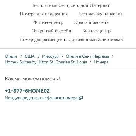
Бесплатный беспроводной Интернет
Номера для некурящих
Бесплатная парковка
Фитнес-центр
Крытый бассейн
Открытый бассейн
Бизнес-центр
Номер для размещения с домашними животными
Отели
/
США
/
Миссури
/
Отели в Сент-Чарльзе
/
Home2 Suites by Hilton St. Charles St. Louis
/
Номера
Как мы можем помочь?
Телефон:
+1-877-6HOME02
,
Открывается в новой в
Международные телефонные номера
x
Facebook
Instagram
,
Открывается в новой вкладке
,
открывается в новой вкладке
,
открывается в новой вкладке