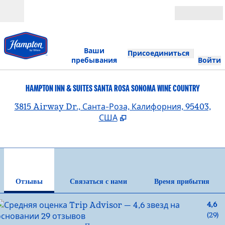
Перейти к содержанию
Открыть
Ваши
Присоединиться
пребывания
Войти
HAMPTON INN & SUITES SANTA ROSA SONOMA WINE COUNTRY
,
О
3815 Airway Dr., Санта-Роза, Калифорния, 95403,
США
1
/
12
предыдущее изображение
сле
1 из 12
Связаться с нами
Отзывы
Связаться с нами
Время прибытия
4,6
(
29
)