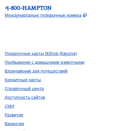
Телефон:
+1-800-HAMPTON
,
Открывается в но
Международные телефонные номера
Facebook
x
Instagram
,
открывается в новой вкладке
,
Открывается в новой вкладке
,
открывается в новой вкладке
Подарочные карты Hilton (Европа)
Пребывание с домашними животными
Вдохновение для путешествий
Кредитные карты
Справочный центр
Доступность сайтов
СМИ
Развитие
Вакансии