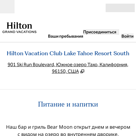
Перейти к содержанию
Открыть
Присоединиться
Ваши пребывания
Войти
Hilton Vacation Club Lake Tahoe Resort South
,
О
901 Ski Run Boulevard, Южное озеро Тахо, Калифорния,
96150, США
Питание и напитки
Наш бар и гриль Bear Moon открыт днем и вечером
с видом на озеро во внутреннем дворике.