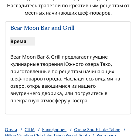
Насладитесь трапезой по креативным рецептам от
местных начинающих шеф-поваров.
Bear Moon Bar and Grill
Время
Покажите часы работы бара и гриля Bear Moon
Bear Moon Bar & Grill предлагает лучшие 
кулинарные творения Южного озера Тахо, 
приготовленные по рецептам начинающих 
шеф-поваров города. Насладитесь видами на 
озеро, открывающимися из нашего 
внутреннего дворика, или погрузитесь в 
прекрасную атмосферу у костра.
Отели
/
США
/
Калифорния
/
Отели South Lake Tahoe
/
Hilton Vacation Club Lake Tahoe Resort South
/
Рестораны