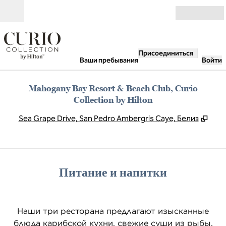
Перейти к содержанию
Открыть
Присоединиться
Ваши пребывания
Войти
Mahogany Bay Resort & Beach Club, Curio
Collection by Hilton
,
Отк
Sea Grape Drive, San Pedro Ambergris Caye, Белиз
Питание и напитки
Наши три ресторана предлагают изысканные
блюда карибской кухни, свежие суши из рыбы,