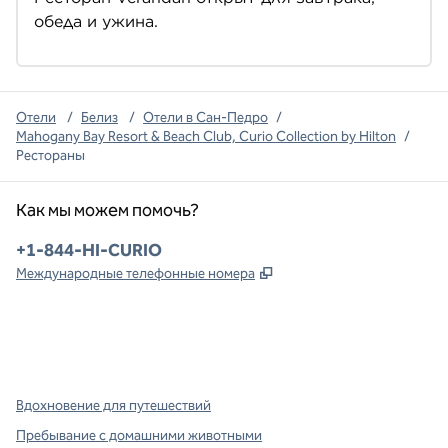
обеда и ужина.
Отели
/
Белиз
/
Отели в Сан-Педро
/
Mahogany Bay Resort & Beach Club, Curio Collection by Hilton
/
Рестораны
Как мы можем помочь?
Телефон:
+1-844-HI-CURIO
,
Открывается в новой в
Международные телефонные номера
x
Facebook
Instagram
,
Открывается в новой вкладке
,
открывается в новой вкладке
,
открывается в новой вкладке
Вдохновение для путешествий
Пребывание с домашними животными