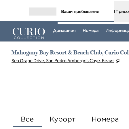
Перейти к содержанию
Ваши пребывания
Присо
Открыть меню
Домашняя
Номера
Информаци
Mahogany Bay Resort & Beach Club, Curio Coll
,
Отк
Sea Grape Drive, San Pedro Ambergris Caye, Белиз
Все
Курорт
Номера