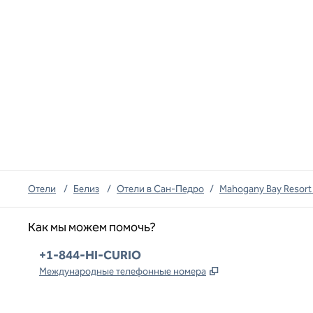
Отели
/
Белиз
/
Отели в Сан-Педро
/
Mahogany Bay Resort &
Как мы можем помочь?
Телефон:
+1-844-HI-CURIO
,
Открывается в но
Международные телефонные номера
x
Facebook
Instagram