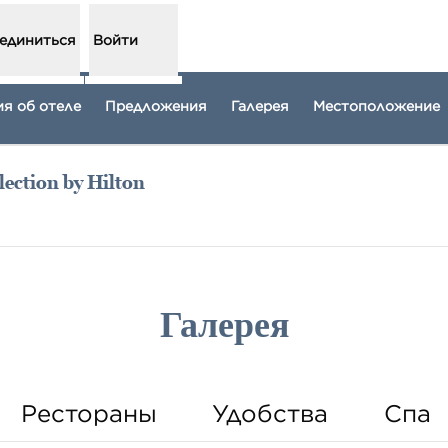
единиться
Войти
я об отеле
Предложения
Галерея
Местоположение
ection by Hilton
рывается в новой вкладке
Галерея
Рестораны
Удобства
Спа