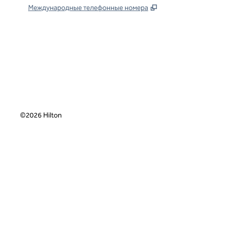
,
Открывается в но
Международные телефонные номера
x
Facebook
Instagram
,
Открывается в новой вкладке
,
открывается в новой вкладке
,
открывается в новой вкладке
©
2026
Hilton