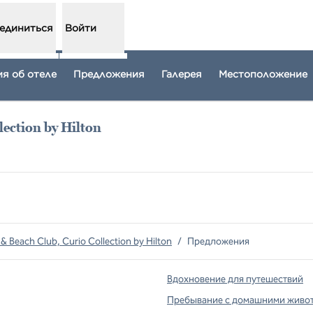
единиться
Войти
я об отеле
Предложения
Галерея
Местоположение
ection by Hilton
рывается в новой вкладке
 Beach Club, Curio Collection by Hilton
/
Предложения
Вдохновение для путешествий
Пребывание с домашними живо