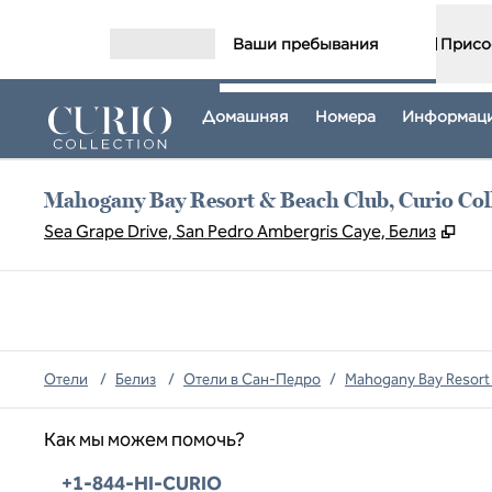
Перейти к содержанию
Ваши пребывания
Присо
Открыть меню
Домашняя
Номера
Информаци
Mahogany Bay Resort & Beach Club, Curio Coll
,
Отк
Sea Grape Drive, San Pedro Ambergris Caye, Белиз
Отели
/
Белиз
/
Отели в Сан-Педро
/
Mahogany Bay Resort &
Как мы можем помочь?
Телефон:
+1-844-HI-CURIO