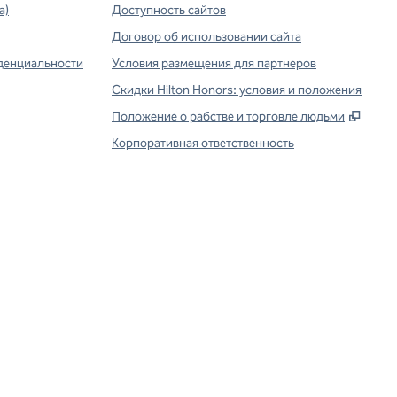
а)
Доступность сайтов
Договор об использовании сайта
денциальности
Условия размещения для партнеров
Скидки Hilton Honors: условия и положения
,
Откр
Положение о рабстве и торговле людьми
Корпоративная ответственность