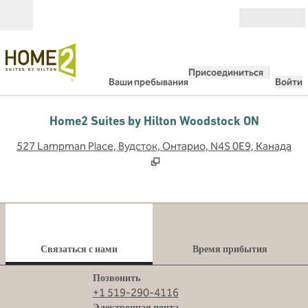
Перейти к содержанию
Открыть
Присоединиться
Ваши пребывания
Войти
Home2 Suites by Hilton Woodstock ON
,
О
527 Lampman Place, Вудсток, Онтарио, N4S 0E9, Канада
1
/
12
предыдущее изображение
сле
1 из 12
Связаться с нами
Связаться с нами
Время прибытия
Звоните
Позвонить
+1 519-290-4116
Email
Электронная почта