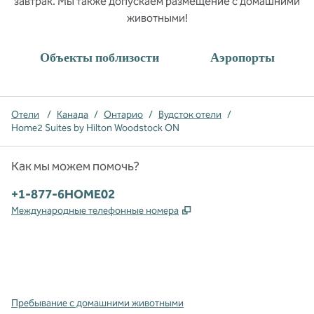
завтрак. Мы также допускаем размещение с домашними
животными!
Объекты поблизости
Аэропорты
Отели
/
Канада
/
Онтарио
/
Вудсток отели
/
Home2 Suites by Hilton Woodstock ON
Как мы можем помочь?
Телефон:
+1-877-6HOME02
,
Открывается в новой в
Международные телефонные номера
x
Facebook
Instagram
,
Открывается в новой вкладке
,
открывается в новой вкладке
,
открывается в новой вкладке
Пребывание с домашними животными