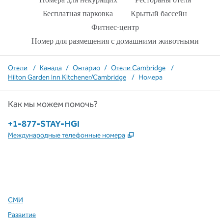
Бесплатная парковка
Крытый бассейн
Фитнес-центр
Номер для размещения с домашними животными
Отели
/
Канада
/
Онтарио
/
Отели Cambridge
/
Hilton Garden Inn Kitchener/Cambridge
/
Номера
Как мы можем помочь?
Телефон:
+1-877-STAY-HGI
,
Открывается в новой в
Международные телефонные номера
x
Facebook
Instagram
,
Открывается в новой вкладке
,
открывается в новой вкладке
,
открывается в новой вкладке
СМИ
Развитие