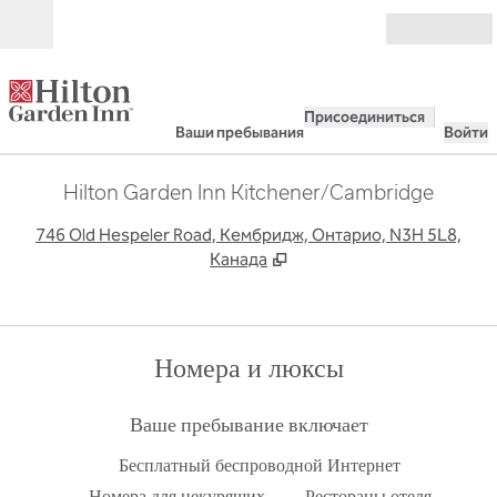
Перейти к содержанию
Открыть
Присоединиться
Ваши пребывания
Войти
Hilton Garden Inn Kitchener/Cambridge
,
О
746 Old Hespeler Road, Кембридж, Онтарио, N3H 5L8,
Канада
Номера и люксы
Ваше пребывание включает
Бесплатный беспроводной Интернет
Номера для некурящих
Рестораны отеля